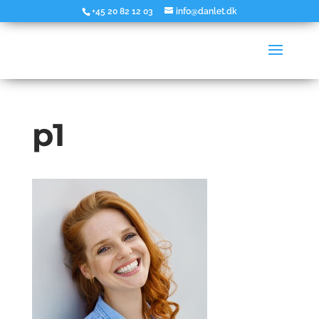
+45 20 82 12 03
info@danlet.dk
p1