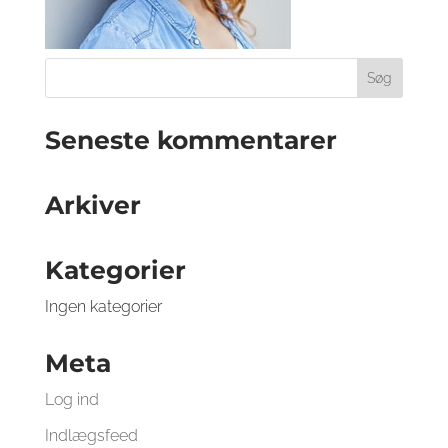
Sene­ste kommentarer
Arki­ver
Kate­go­ri­er
Ingen kategorier
Meta
Log ind
Indlægsfeed